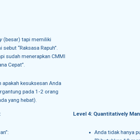
y
(besar) tapi memiliki
mi sebut “Raksasa Rapuh”.
tapi sudah menerapkan CMMI
ana Cepat”.
n apakah kesuksesan Anda
bergantung pada 1-2 orang
nda yang hebat).
:
Level 4: Quantitatively Ma
an”:
Anda tidak hanya p