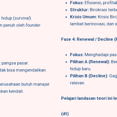
Fokus:
Efisiensi, profitab
Struktur:
Birokrasi terb
Krisis Umum:
Krisis Bir
 hidup (
survival
).
lambat berinovasi, dan s
kan penuh oleh
founder
.
Fase 4: Renewal / Decline (P
Fokus:
Menghadapi pasa
Pilihan A (Renewal):
Ber
 pangsa pasar.
hidup baru.
dak bisa mengendalikan
Pilihan B (Decline):
Gaga
relevan.
Perusahaan butuh manajer
kan kendali.
Pelajari landasan teori ini le
(dt)