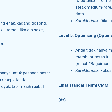
“Dibutuhkan 10 men
steak medium-rare.
data.
Karakteristik:
Dikelo
ng enak, kadang gosong.
ki utama. Jika dia sakit,
Level 5: Optimizing (Optima
ga.
Anda tidak hanya m
membuat resep itu le
(misal: “Bagaimana 
Karakteristik:
Fokus 
 hanya untuk pesanan besar
u resep standar.
Lihat standar resmi CMMI
,
royek, tapi masih reaktif.
(dt)