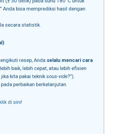
it (± 30 detik) pada suhu 180°C untuk
” Anda bisa memprediksi hasil dengan
la secara statistik.
l)
engikuti resep, Anda
selalu mencari cara
bih baik, lebih cepat, atau lebih efisien
jika kita pakai teknik
sous-vide
?”).
pada perbaikan berkelanjutan.
klik di sini!