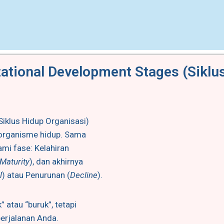
ational Development Stages (Siklu
Siklus Hidup Organisasi)
organisme hidup. Sama
mi fase: Kelahiran
Maturity
), dan akhirnya
l
) atau Penurunan (
Decline
).
 atau “buruk”, tetapi
erjalanan Anda.