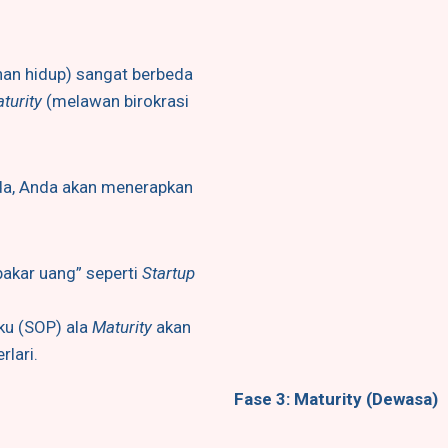
han hidup) sangat berbeda
turity
(melawan birokrasi
nda, Anda akan menerapkan
akar uang” seperti
Startup
ku (SOP) ala
Maturity
akan
lari.
Fase 3: Maturity (Dewasa)